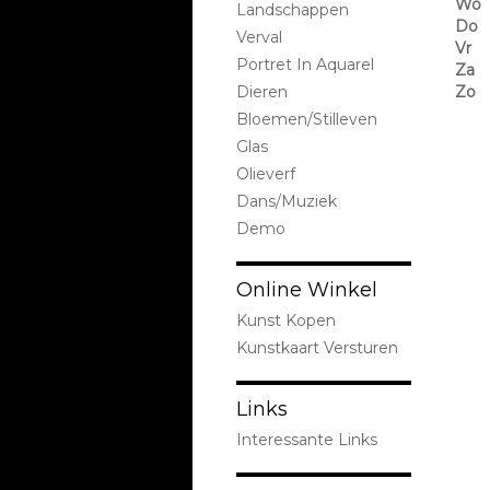
Wo
Landschappen
Do
Verval
Vr
Portret In Aquarel
Za
Dieren
Zo
Bloemen/stilleven
Glas
Olieverf
Dans/Muziek
Demo
Online Winkel
Kunst Kopen
Kunstkaart Versturen
Links
Interessante Links