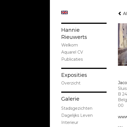
Al
Hannie
Rieuwerts
Welkom
Aquarel CV
Publicaties
Exposities
Jac
Overzicht
Sluis
B 24
Galerie
Belg
00
Stadsgezichten
Dagelijks Leven
www.
Interieur