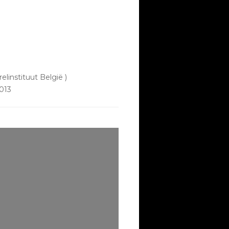
elinstituut België )
013