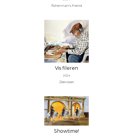
fisherman's friend
Vis fileren
2024
Zeevisser
Showtime!