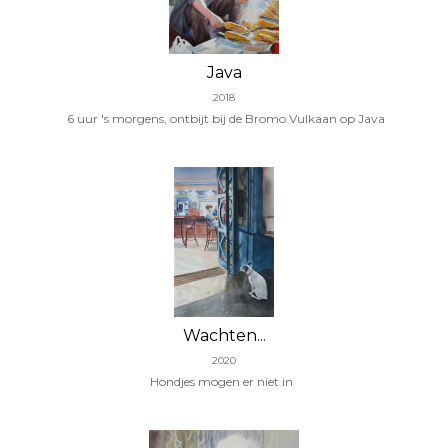
Java
2018
6 uur 's morgens, ontbijt bij de Bromo Vulkaan op Java
Wachten...
2020
Hondjes mogen er niet in