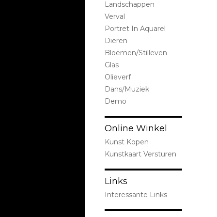
Landschappen
Verval
Portret In Aquarel
Dieren
Bloemen/stilleven
Glas
Olieverf
Dans/Muziek
Demo
Online Winkel
Kunst Kopen
Kunstkaart Versturen
Links
Interessante Links