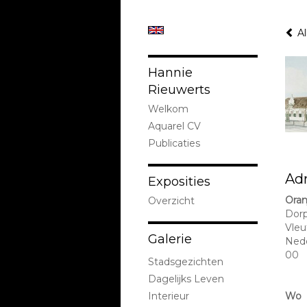
Al
Hannie
Rieuwerts
Welkom
Aquarel CV
Publicaties
Ad
Exposities
Oran
Overzicht
Dorp
Vleu
Galerie
Ned
00
Stadsgezichten
Dagelijks Leven
Interieur
Wo