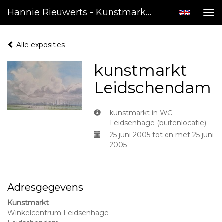
Hannie Rieuwerts - Kunstmarkt Leidschendam
Tog
nav
Alle exposities
kunstmarkt
Leidschendam
kunstmarkt in WC
Leidsenhage (buitenlocatie)
25 juni 2005 tot en met 25 juni
2005
Adresgegevens
Kunstmarkt
Winkelcentrum Leidsenhage