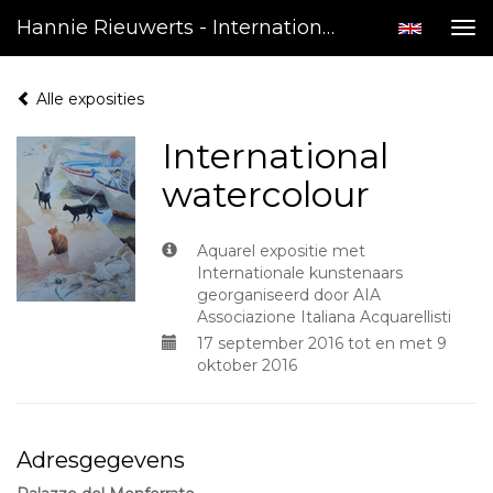
Hannie Rieuwerts - International Watercolour
Tog
nav
Alle exposities
International
watercolour
Aquarel expositie met
Internationale kunstenaars
georganiseerd door AIA
Associazione Italiana Acquarellisti
17 september 2016 tot en met 9
oktober 2016
Adresgegevens