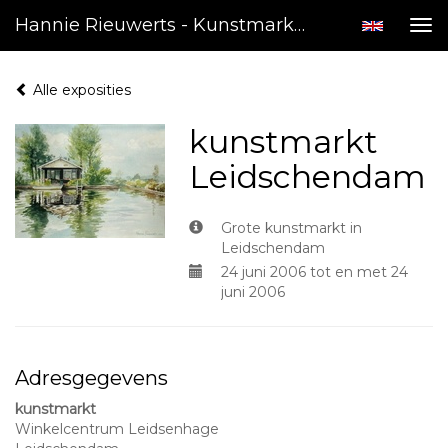
Hannie Rieuwerts - Kunstmarkt Leidschendam
Tog
nav
Alle exposities
kunstmarkt
Leidschendam
Grote kunstmarkt in
Leidschendam
24 juni 2006 tot en met 24
juni 2006
Adresgegevens
kunstmarkt
Winkelcentrum Leidsenhage