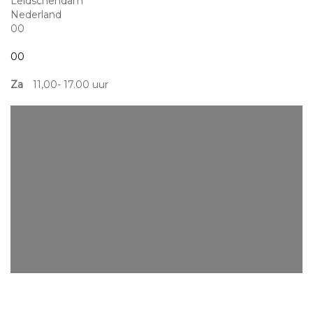
Leidschendam
Nederland
00
00
Za
11,00- 17.00 uur