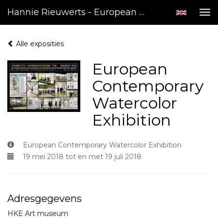
Hannie Rieuwerts - European Contemporary Watercolor Exhibition
Tog
nav
Alle exposities
European
Contemporary
Watercolor
Exhibition
European Contemporary Watercolor Exhibition
19 mei 2018 tot en met 19 juli 2018
Adresgegevens
HKE Art museum