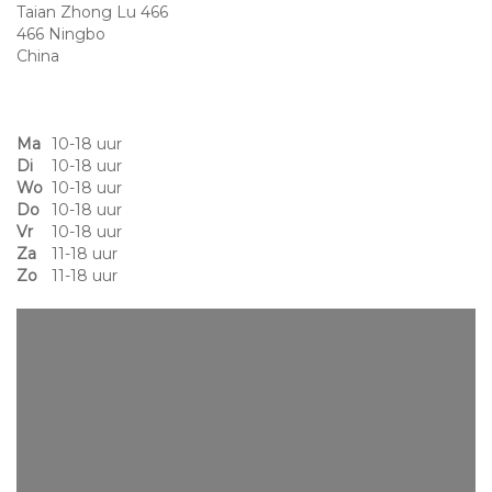
Taian Zhong Lu 466
466 Ningbo
China
Ma
10-18 uur
Di
10-18 uur
Wo
10-18 uur
Do
10-18 uur
Vr
10-18 uur
Za
11-18 uur
Zo
11-18 uur