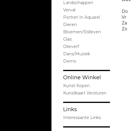
Landschappen
Verval
Do
Portret In Aquarel
Vr
Za
Dieren
Zo
Bloemen/stilleven
Glas
Olieverf
Dans/Muziek
Demo
Online Winkel
Kunst Kopen
Kunstkaart Versturen
Links
Interessante Links