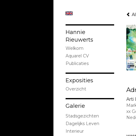
Al
Hannie
Rieuwerts
Welkom
Aquarel CV
Publicaties
Exposities
Overzicht
Ad
Arti
Galerie
Mark
xx G
Stadsgezichten
Ned
Dagelijks Leven
Interieur
www.