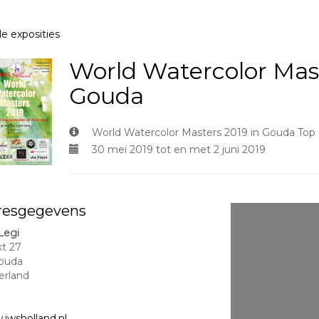
le exposities
World Watercolor Mast
Gouda
World Watercolor Masters 2019 in Gouda Top a
30 mei 2019 tot en met 2 juni 2019
resgegevens
 Legi
t 27
ouda
erland
iwsholland.nl