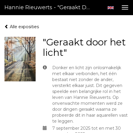
Hannie Rieuwerts - "Geraakt Door Het Licht"
Tog
nav
Alle exposities
"Geraakt door het
licht"
Donker en licht zijn onlosmakelijk
met elkaar verbonden, het één
bestaat niet zonder de ander,
versterkt elkaar juist. Dit gegeven
speelde een belangrijke rol in het
leven van Hannie Rieuwerts. Op
onverwachte momenten werd ze
door dingen geraakt waarna ze
probeerde dit in haar aquarellen vast
te leggen.
7 september 2025 tot en met 30