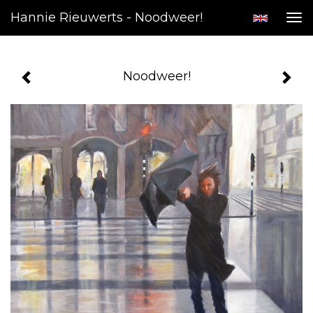
Hannie Rieuwerts - Noodweer!
Tog
nav
Noodweer!