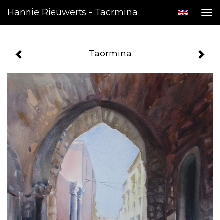
Hannie Rieuwerts - Taormina
Tog
nav
Taormina