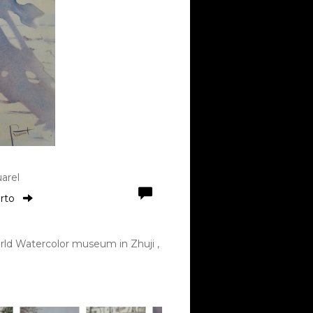
arel
orto
ld Watercolor museum in Zhuji ,