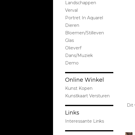
Landschappen
Verval
Portret In Aquarel
Dieren
Bloemen/stilleven
Glas
Olieverf
Dans/Muziek
Demo
Online Winkel
Kunst Kopen
Kunstkaart Versturen
Dit
Links
Interessante Links