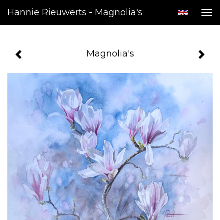
Hannie Rieuwerts - Magnolia's
Tog
nav
Magnolia's