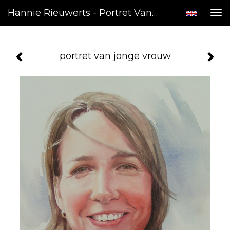
Hannie Rieuwerts - Portret Van Jonge Vrouw
Tog
nav
portret van jonge vrouw