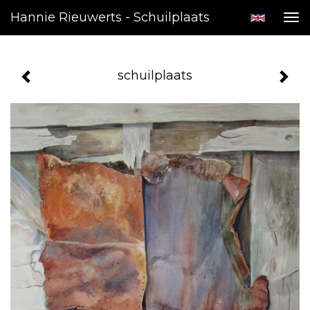
Hannie Rieuwerts - Schuilplaats
Tog
nav
schuilplaats