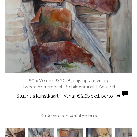
90 x 70 cm, © 2018, prijs op aanvraag
Tweedimensionaal | Schilderkunst | Aquarel
Stuur als kunstkaart
Vanaf € 2,95 excl. porto
Stuk van een verlaten huis