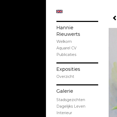
Hannie
Rieuwerts
Welkom
Aquarel CV
Publicaties
Exposities
Overzicht
Galerie
Stadsgezichten
Dagelijks Leven
Interieur