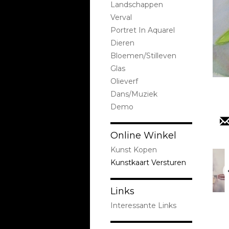
Landschappen
Verval
Portret In Aquarel
Dieren
Bloemen/stilleven
Glas
Olieverf
Dans/Muziek
Demo
Online Winkel
Kunst Kopen
Kunstkaart Versturen
Links
Interessante Links