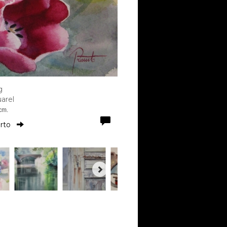
g
arel
cm.
orto