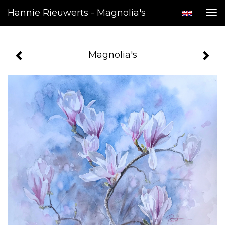
Hannie Rieuwerts - Magnolia's
Tog
nav
Magnolia's