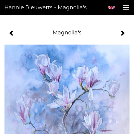
Hannie Rieuwerts - Magnolia's
Tog
nav
Magnolia's